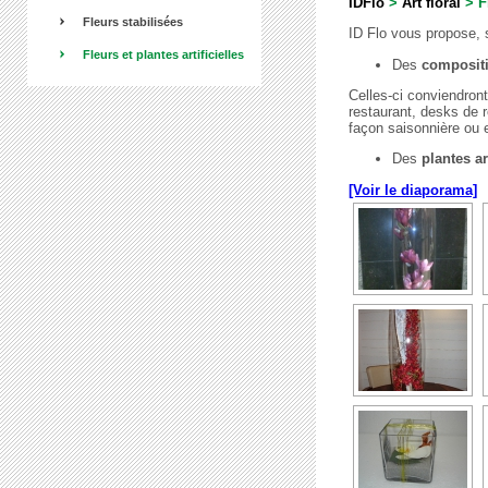
IDFlo
>
Art floral
>
F
Fleurs stabilisées
ID Flo vous propose, s
Fleurs et plantes artificielles
Des
compositio
Celles-ci conviendront
restaurant, desks de 
façon saisonnière ou e
Des
plantes ar
[Voir le diaporama]